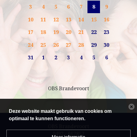
3
4
5
6
7
8
9
10
11
12
13
14
15
16
17
18
19
20
21
22
23
24
25
26
27
28
29
30
31
1
2
3
4
5
6
OBS Brandevoort
Deze website maakt gebruik van cookies om
optimaal te kunnen functioneren.
OBS Brandevoort
0492 - 667857