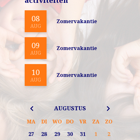
activiteiten
08
Zomervakantie
AUG
09
Zomervakantie
AUG
10
Zomervakantie
AUG
AUGUSTUS
MA
DI
WO
DO
VR
ZA
ZO
27
28
29
30
31
1
2