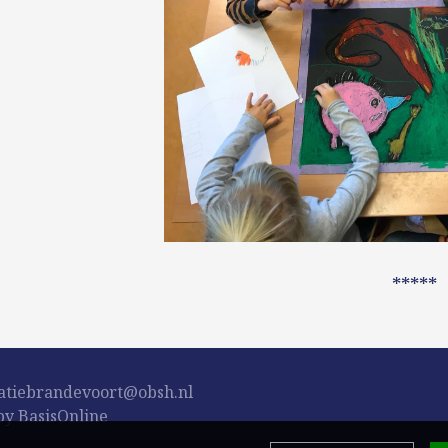
*****
atiebrandevoort@obsh.nl
y BasisOnline