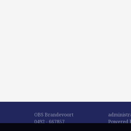
OBS Brandevoort
administr
0492 - 667857
Powered b